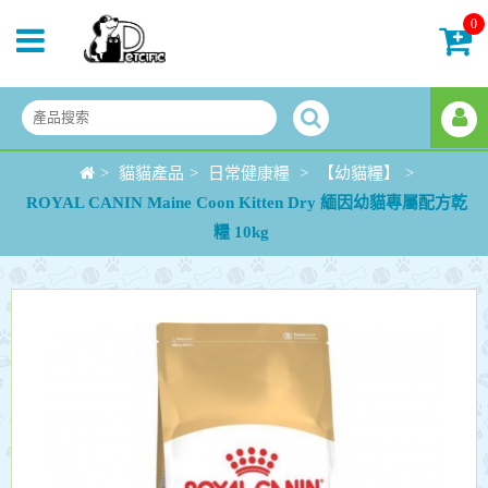
0
>
貓貓產品
>
日常健康糧
>
【幼貓糧】
>
ROYAL CANIN Maine Coon Kitten Dry 緬因幼貓專屬配方乾
糧 10kg