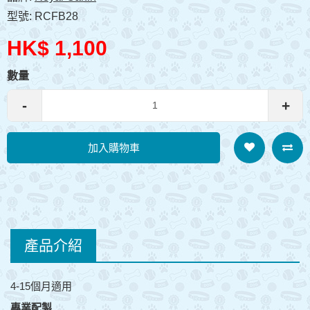
型號: RCFB28
HK$ 1,100
數量
-
+
加入購物車
產品介紹
4-15個月適用
專業配製