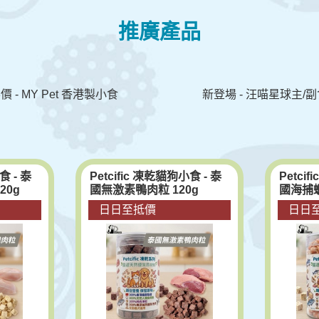
推廣產品
 - MY Pet 香港製小食
新登場 - 汪喵星球主/
食 - 泰
Petcific 凍乾貓狗小食 - 泰
Petci
20g
國無激素鴨肉粒 120g
國海捕蝦
日日至抵價
日日