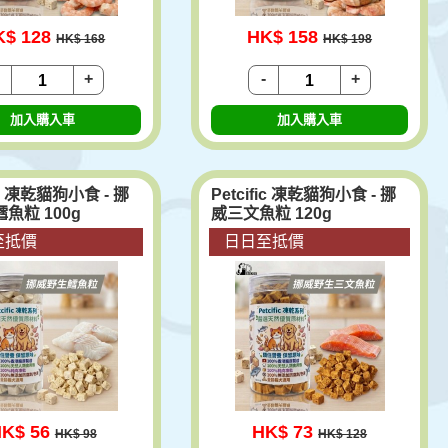
K$ 128
HK$ 158
HK$ 168
HK$ 198
+
-
+
加入購入車
加入購入車
fic 凍乾貓狗小食 - 挪
Petcific 凍乾貓狗小食 - 挪
魚粒 100g
威三文魚粒 120g
至抵價
日日至抵價
K$ 56
HK$ 73
HK$ 98
HK$ 128