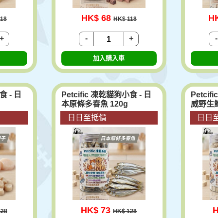
HK$ 68
H
118
HK$ 118
+
-
+
-
加入購入車
食 - 日
Petcific 凍乾貓狗小食 - 日
Petci
本原條多春魚 120g
威野生鱈
日日至抵價
日日
HK$ 73
H
128
HK$ 128