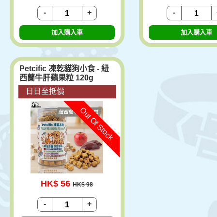
-
+
-
加入購入車
加入購入車
Petcific 凍乾貓狗小食 - 紐
西蘭牛肝蘋果粒 120g
日日至抵價
Out Of Stock
HK$ 56
HK$ 98
-
+