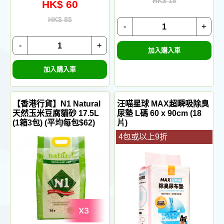
HK$ 18
HK$ 60
HK$ 85
-
+
-
+
加入購入車
加入購入車
【香港行貨】N1 Natural
汪喵星球 MAX超瞬吸除臭
天然玉米豆腐貓砂 17.5L
尿墊 L碼 60 x 90cm (18
(1箱3包) (平均每包$62)
片)
4包或以上9折