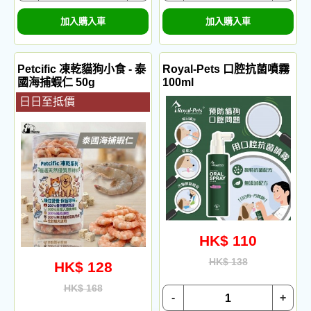
加入購入車
加入購入車
Petcific 凍乾貓狗小食 - 泰
Royal-Pets 口腔抗菌噴霧
國海捕蝦仁 50g
100ml
日日至抵價
HK$ 110
HK$ 138
HK$ 128
HK$ 168
-
+