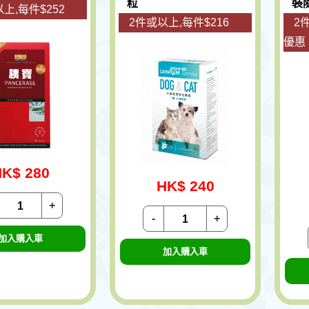
粒
裝
上,每件$252
2件或以上,每件$216
2
優惠
K$ 280
HK$ 240
+
-
+
加入購入車
加入購入車