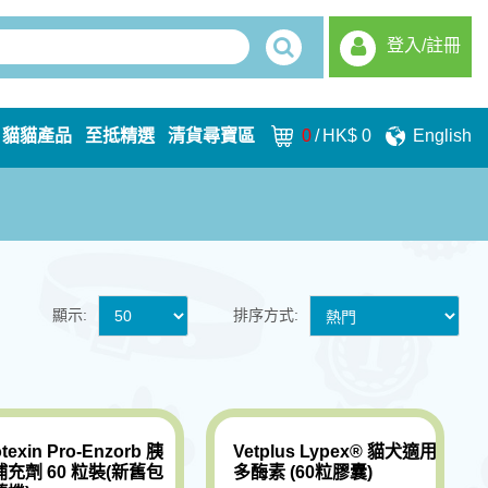
登入/註冊
貓貓產品
至抵精選
清貨尋寶區
0
/
HK$ 0
English
顯示:
排序方式:
otexin Pro-Enzorb 胰
Vetplus Lypex® 貓犬適用
補充劑 60 粒裝(新舊包
多酶素 (60粒膠囊)