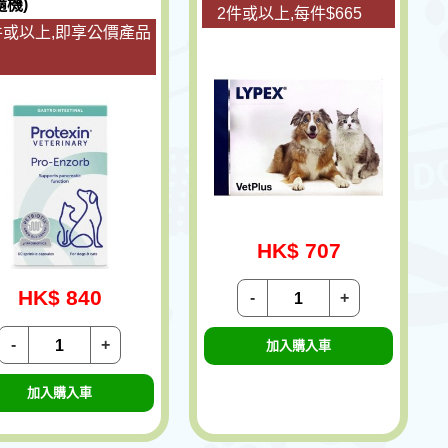
隨機)
2件或以上,每件$665
件或以上,即享公價產品
HK$ 707
HK$ 840
-
+
-
+
加入購入車
加入購入車