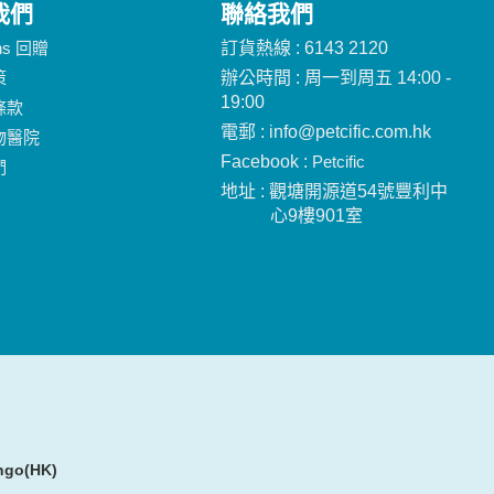
我們
聯絡我們
ins 回贈
訂貨熱線 : 6143 2120
策
辦公時間 : 周一到周五 14:00 -
19:00
條款
電郵 : info@petcific.com.hk
物醫院
Facebook :
Petcific
們
地址 : 觀塘開源道54號豐利中
心9樓901室
ngo(HK)