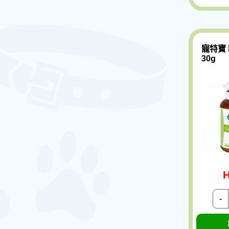
寵特寶
30g
H
-