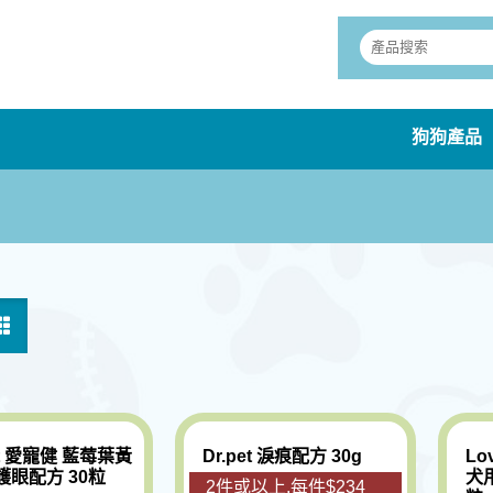
狗狗產品
et 愛寵健 藍莓葉黃
Dr.pet 淚痕配方 30g
Lo
護眼配方 30粒
犬
2件或以上,每件$234