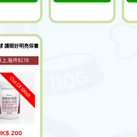
球 護眼好明亮保養
上,每件$178
Out Of Stock
K$ 200