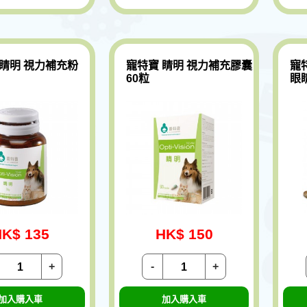
 睛明 視力補充粉
寵特寶 睛明 視力補充膠囊
寵
60粒
眼
K$ 135
HK$ 150
+
-
+
加入購入車
加入購入車