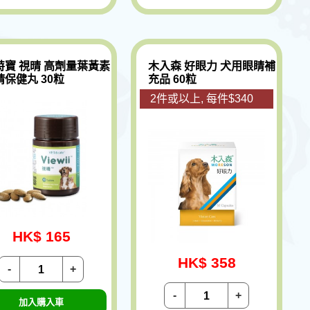
特寶 視晴 高劑量葉黃素
木入森 好眼力 犬用眼睛補
睛保健丸 30粒
充品 60粒
2件或以上, 每件$340
HK$ 165
HK$ 358
-
+
-
+
加入購入車