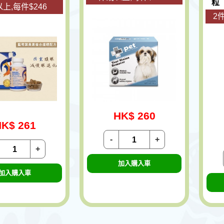
粒
上,每件$246
2
HK$ 260
K$ 261
-
+
+
加入購入車
加入購入車