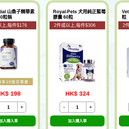
ntial 山桑子精華素
Royal-Pets 犬用純正藍莓
Ve
90粒裝
膠囊 60粒
粒
上,每件$176
2件或以上,每件$306
2
K$ 198
HK$ 324
+
-
+
加入購入車
加入購入車