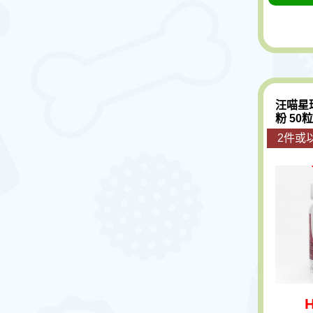
汪喵星
粉 50粒
2件或以
H