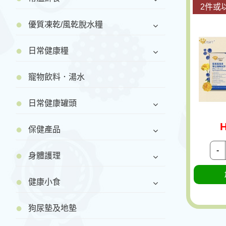
2件或以
優質凍乾/風乾脫水糧
日常健康糧
寵物飲料．湯水
日常健康罐頭
H
保健產品
-
身體護理
健康小食
狗尿墊及地墊