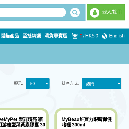
登入/註冊
貓貓產品
至抵精選
清貨尋寶區
0
/
HK$ 0
English
顯示:
排序方式:
veMyPet 樂寵睛亮 貓
MyBeau維寶力眼睛保健
用游離型葉黃素膠囊 30
啫喱 300ml