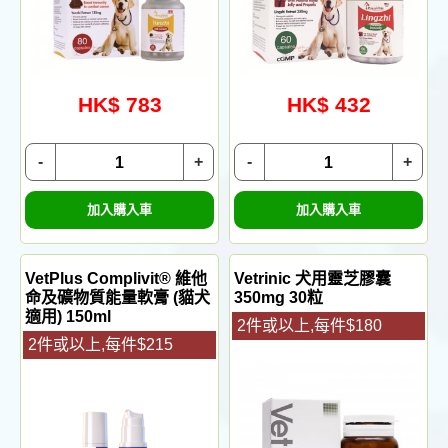
HK$ 783
HK$ 432
-
+
-
+
加入購入車
加入購入車
VetPlus Complivit® 維他
Vetrinic 犬用靈芝膠囊
命及礦物質能量軟膏 (貓犬
350mg 30粒
適用) 150ml
2件或以上,每件$180
2件或以上,每件$215