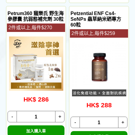
Petrum360 寵樂氏 野生海
Petzential ENF Cs4-
參膠囊 抗弱態補充劑 30粒
SeNPs 蟲草納米硒專方
60粒
2件或以上,每件$270
2件或以上,每件$259
HK$ 286
HK$ 288
-
+
-
+
加入購入車