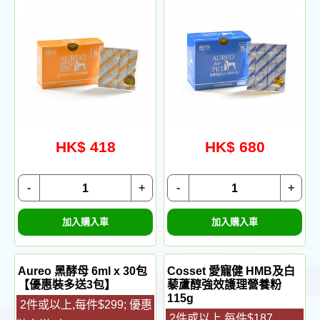
HK$ 418
HK$ 680
-
+
-
+
加入購入車
加入購入車
Aureo 黑酵母 6ml x 30包
Cosset 愛寵健 HMB及白
【優惠裝多送3包】
藜蘆醇強效護理營養粉
115g
2件或以上,每件$299; 優惠
2件或以上,每件$187