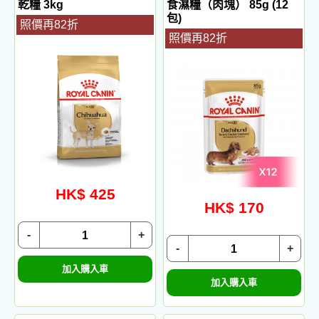
乾糧 3kg
食濕糧（肉塊） 85g (12
包)
照價再82折
照價再82折
HK$ 425
HK$ 170
-
+
-
+
加入購入車
加入購入車