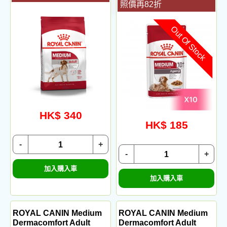
照價再82折
Out Of Stock
HK$ 340
HK$ 185
-
+
-
+
加入購入車
加入購入車
ROYAL CANIN Medium
ROYAL CANIN Medium
Dermacomfort Adult
Dermacomfort Adult