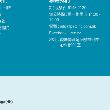
我們
聯絡我們
ins 回贈
訂貨熱線 : 6143 2120
策
辦公時間 : 周一到周五 14:00 -
19:00
條款
電郵 : info@petcific.com.hk
物醫院
Facebook :
Petcific
們
地址 : 觀塘開源道54號豐利中
心9樓901室
ngo(HK)