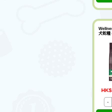
Welln
犬乾糧 -
HK$
-