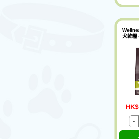
Welln
犬乾糧 -
HK$
-