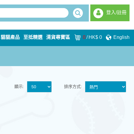
登入/註冊
貓貓產品
至抵精選
清貨尋寶區
0
/
HK$ 0
English
顯示:
排序方式: