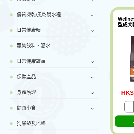
優質凍乾/風乾脫水糧
Welln
型成犬乾
日常健康糧
寵物飲料．湯水
日常健康罐頭
保健產品
HK$
身體護理
-
健康小食
狗尿墊及地墊