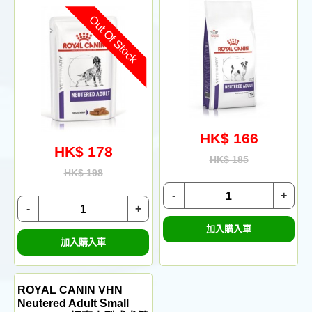
Out Of Stock
HK$ 166
HK$ 178
HK$ 185
HK$ 198
-
+
-
+
加入購入車
加入購入車
ROYAL CANIN VHN
Neutered Adult Small