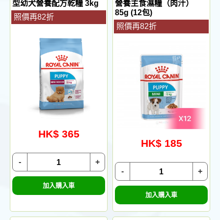
型幼犬營養配方乾糧 3kg
營養主食濕糧（肉汁）
85g (12包)
照價再82折
照價再82折
HK$ 365
HK$ 185
-
+
-
+
加入購入車
加入購入車