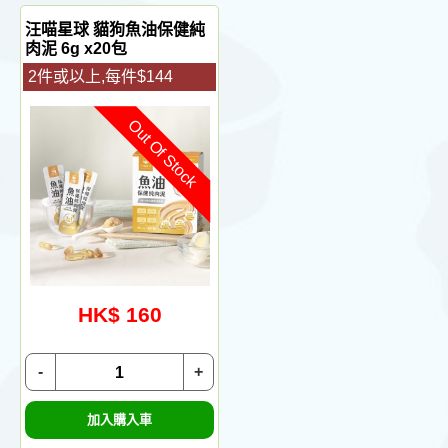
汪喵星球 貓狗魚油保健純
肉泥 6g x20包
2件或以上,每件$144
Out Of Stock
HK$ 160
-
+
加入購入車