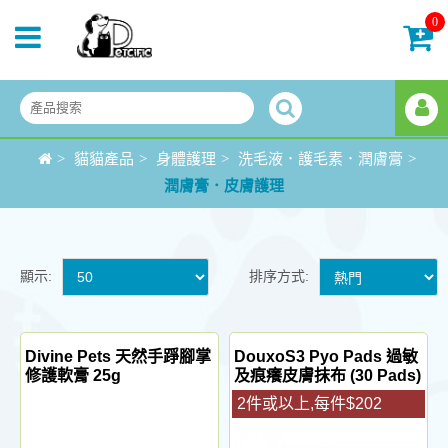
0
>
貓貓產品
>
身體護理
>
洗毛液．護毛素．潤膚膏
>
潤膚膏．皮膚護理
顯示:
排序方式:
Divine Pets 天然手踭腳掌
DouxoS3 Pyo Pads 過敏
修護軟膏 25g
及痕癢皮膚抹布 (30 Pads)
2件或以上,每件$202