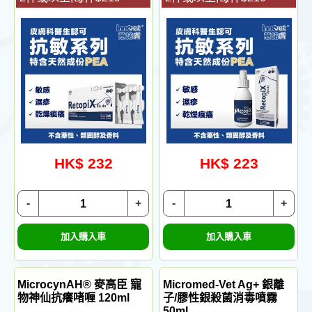
HK$ 232
HK$ 223
-
+
-
+
加入購入車
加入購入車
MicrocynAH® 麥高臣 寵
Micromed-Vet Ag+ 銀離
物神仙抗癢啫喱 120ml
子/膠性銀殺菌消毒噴霧
50ml