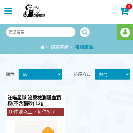
0
>
貓貓產品
>
檢測產品
顯示:
排序方式:
汪喵星球 泌尿檢測隱血顆
粒(不含貓砂) 12g
10件或以上，每件$17