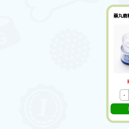
藥丸磨
-