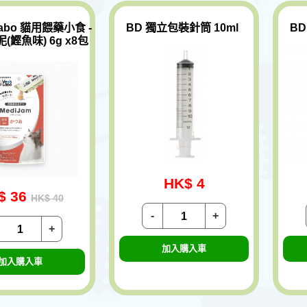
 Labo 貓用餵藥小食 -
BD 獨立包裝針筒 10ml
BD
(鰹魚味) 6g x8包
HK$ 4
$ 36
HK$ 40
-
+
+
加入購入車
加入購入車