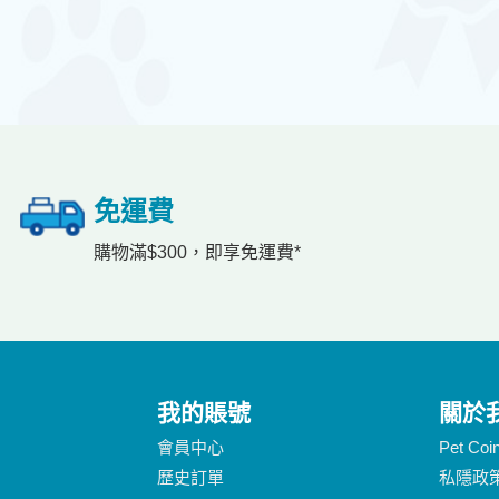
免運費
購物滿$300，即享免運費*
我的賬號
關於
會員中心
Pet Co
歷史訂單
私隱政