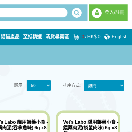
登入/註冊
貓貓產品
至抵精選
清貨尋寶區
0
/
HK$ 0
English
顯示:
排序方式:
t’s Labo 貓用餵藥小食 -
Vet’s Labo 貓用餵藥小食 -
肉泥(吞拿魚味) 6g x8
餵藥肉泥(袋鼠肉味) 6g x8