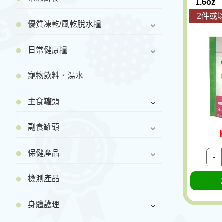
1.6oz
2件或以
優質凍乾/風乾脫水糧
日常健康糧
寵物飲料．湯水
主食罐頭
副食罐頭
保健產品
-
檢測產品
身體護理