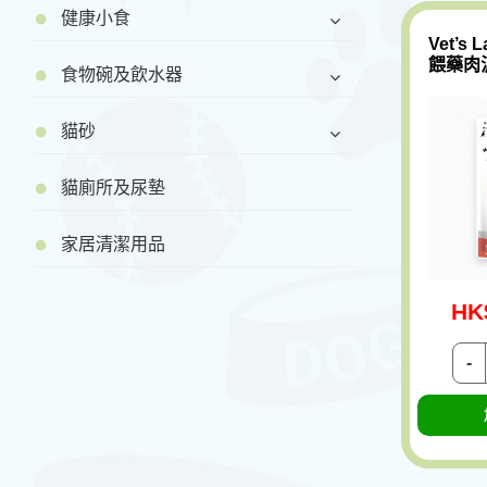
健康小食
Vet’s
餵藥肉泥
食物碗及飲水器
貓砂
貓廁所及尿墊
家居清潔用品
HK
-