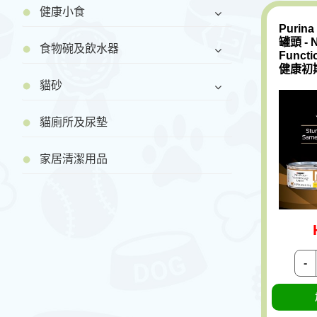
健康小食
Purin
罐頭 - N
食物碗及飲水器
Functi
健康初期
貓砂
貓廁所及尿墊
家居清潔用品
-