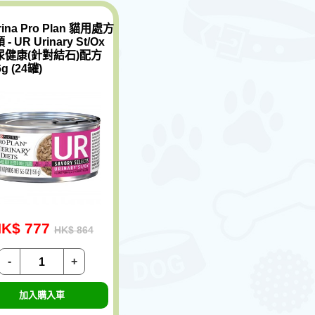
rina Pro Plan 貓用處方
 - UR Urinary St/Ox
尿健康(針對結石)配方
6g (24罐)
K$ 777
HK$ 864
-
+
加入購入車