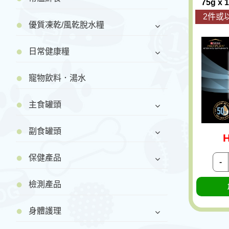
75g x 
2件或以
優質凍乾/風乾脫水糧
日常健康糧
寵物飲料．湯水
主食罐頭
副食罐頭
H
保健產品
-
檢測產品
身體護理