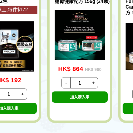
12包
腸胃健康配方 156g (24罐)
Fu
C
上,每件$172
方 
HK$ 864
HK$ 960
K$ 192
-
+
+
加入購入車
加入購入車