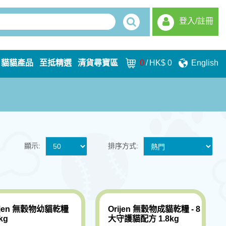
登入/註冊
貓貓產品
至抵精選
清貨尋寶區
0
/
HK$ 0
English
顯示:
排序方式:
ijen 無穀物幼貓乾糧
Orijen 無穀物成貓乾糧 - 8
kg
大守護貓配方 1.8kg