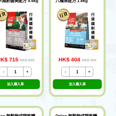
減肥健美配方 5.4kg
六種魚配方 1.8kg
K$ 715
HK$ 404
HK$ 865
HK$ 460
-
+
-
+
加入購入車
加入購入車