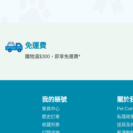
免運費
購物滿$300，即享免運費*
我的賬號
關於
會員中心
Pet Co
歷史訂單
私隱政
收藏列表
送貨及
訂閱咨詢
藍澳動