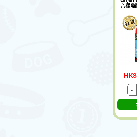
Orije
六種魚配
HK$
-