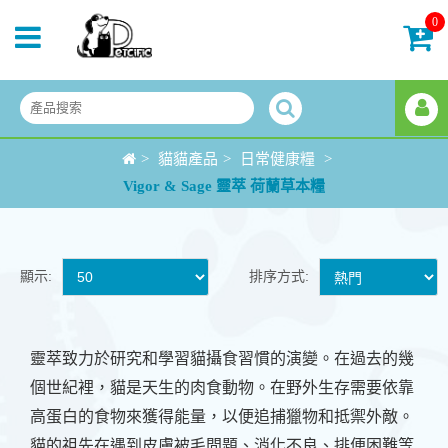
0
>
貓貓產品
>
日常健康糧
>
Vigor & Sage 靈萃 荷蘭草本糧
顯示:
排序方式:
靈萃致力於研究和學習貓攝食習慣的演變。在過去的幾
個世紀裡，貓是天生的肉食動物。在野外生存需要依靠
高蛋白的食物來獲得能量，以便追捕獵物和抵禦外敵。
貓的祖先在遇到皮膚被毛問題、消化不良、排便困難等