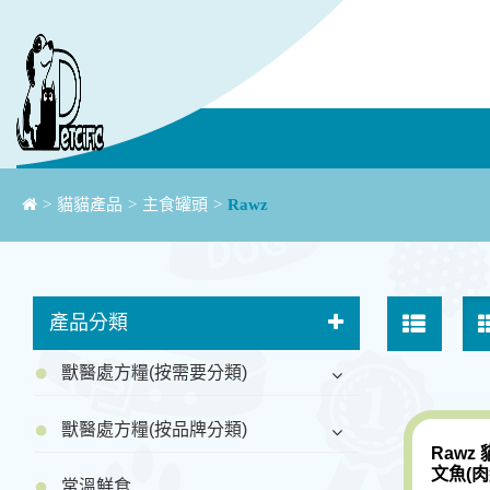
>
貓貓產品
>
主食罐頭
>
Rawz
產品分類
獸醫處方糧(按需要分類)
獸醫處方糧(按品牌分類)
Rawz
文魚(肉絲
常溫鮮食