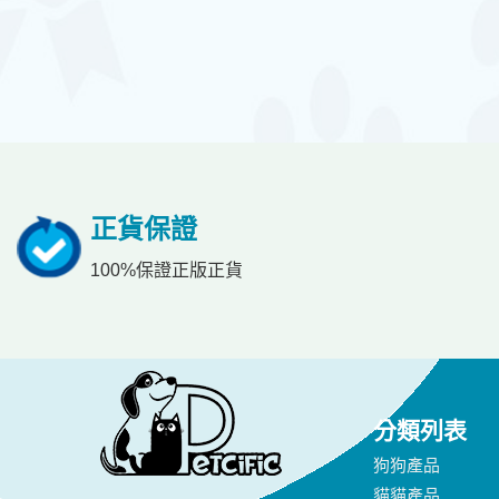
正貨保證
100%保證正版正貨
分類列表
狗狗產品
貓貓產品