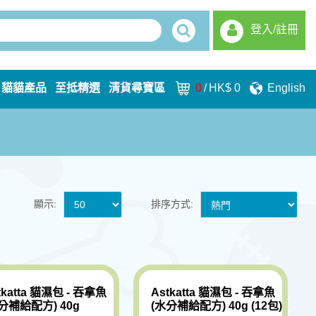
登入/註冊
貓貓產品
至抵精選
清貨尋寶區
0
/
HK$ 0
English
顯示:
排序方式:
tkatta 貓濕包 - 吞拿魚
Astkatta 貓濕包 - 吞拿魚
分補給配方) 40g
(水分補給配方) 40g (12包)