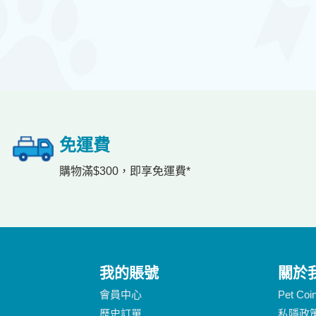
免運費
購物滿$300，即享免運費*
我的賬號
關於
會員中心
Pet Co
歷史訂單
私隱政