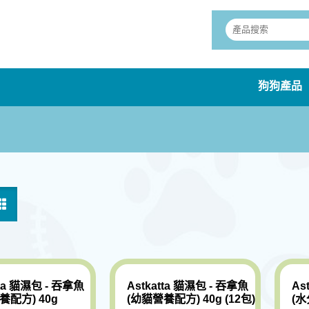
狗狗產品
tta 貓濕包 - 吞拿魚
Astkatta 貓濕包 - 吞拿魚
As
養配方) 40g
(幼貓營養配方) 40g (12包)
(水