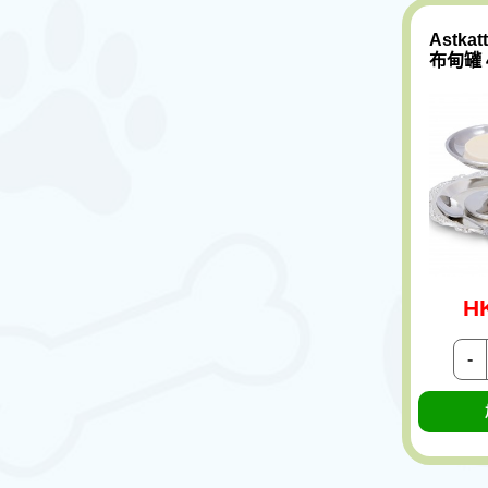
Astka
布甸罐 
H
-