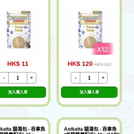
HK$ 11
HK$ 120
HK$ 132
-
+
-
+
加入購入車
加入購入車
tkatta 貓濕包 - 吞拿魚
Astkatta 貓濕包 - 吞拿魚