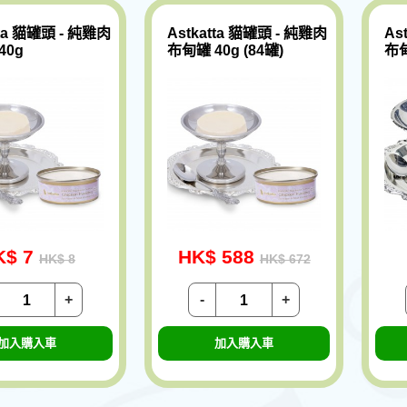
tta 貓罐頭 - 純雞肉
Astkatta 貓罐頭 - 純雞肉
As
40g
布甸罐 40g (84罐)
布甸
K$ 7
HK$ 588
HK$ 8
HK$ 672
+
-
+
加入購入車
加入購入車