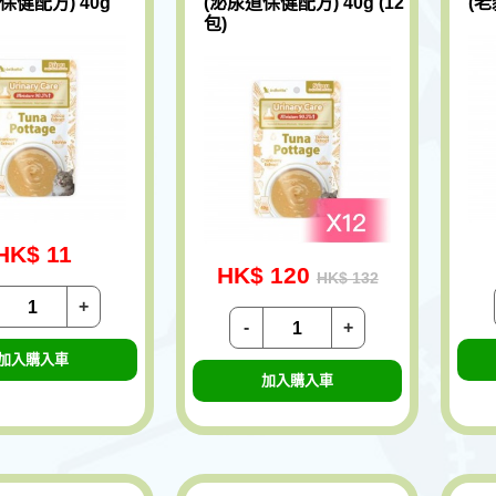
保健配方) 40g
(泌尿道保健配方) 40g (12
(老
包)
HK$ 11
HK$ 120
HK$ 132
+
-
+
加入購入車
加入購入車