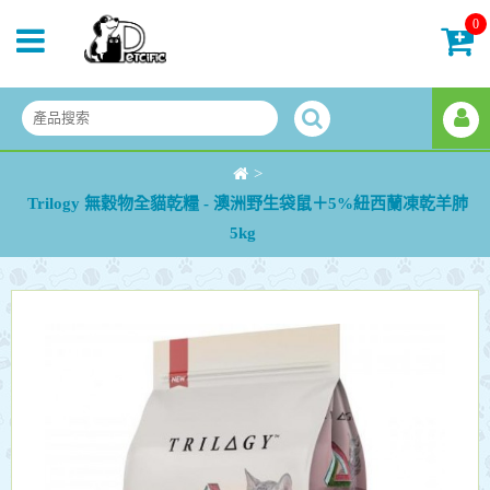
0
>
Trilogy 無穀物全貓乾糧 - 澳洲野生袋鼠＋5%紐西蘭凍乾羊肺
5kg