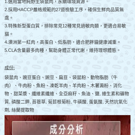
1.選用當地純野生袋鼠肉，永續環境資源。
2.採用HACCP嚴格規範的27道檢驗工序，確保生鮮肉品質無
虞。
3.特殊新型蛋白質，排除常見12種常見過敏肉類，更適合易敏
貓。
4.澳洲第一紅肉，高蛋白、低脂肪，適合肥胖貓健康減重。
5.CLA含量最多肉種，幫助身體正常代謝，維持理想體態。
成份:
袋鼠肉、豌豆蛋白、豌豆、扁豆、袋鼠粉、動物脂肪（牛
肉）、牛肉粉、魚粉、凍乾羊肉、羊肉粉、木薯澱粉、消化
物、甜菜漿、纖維素纖維、全亞麻籽、魚油、鹽, 維生素和礦物
質, 磷酸二鉀, 苜蓿草, 菊苣根菊粉, 牛磺酸, 蛋氨酸, 天然抗氧化
劑, 絲蘭提取物