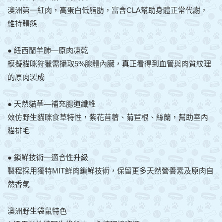
澳洲第一紅肉，高蛋白低脂肪，富含CLA幫助身體正常代謝，
維持體態
● 紐西蘭羊肺—原肉凍乾
模擬貓咪狩獵需攝取5%腺體內臟，真正看得到血管與肉質紋理
的原肉製成
● 天然貓草—補充腸道纖維
效仿野生貓咪食草特性，紫花苜蓿、菊苣根、絲蘭，幫助室內
貓排毛
● 鎖鮮技術—適合性升級
製程採用獨特MIT鮮肉鎖鮮技術，保留更多天然營養素及原肉自
然香氣
澳洲野生袋鼠特色