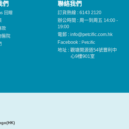
我們
聯絡我們
ins 回贈
訂貨熱線 : 6143 2120
策
辦公時間 : 周一到周五 14:00 -
19:00
條款
電郵 : info@petcific.com.hk
物醫院
Facebook :
Petcific
們
地址 : 觀塘開源道54號豐利中
心9樓901室
ngo(HK)