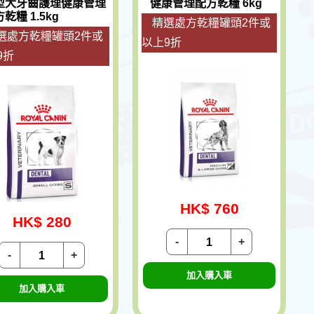
型犬牙齒護理健康管理
健康管理配方乾糧 6kg
乾糧 1.5kg
精選處方乾糧罐頭2件或
選處方乾糧罐頭2件或
以上9折
9折
HK$ 760
HK$ 280
-
+
-
+
加入購入車
加入購入車