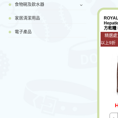
食物碗及飲水器
ROYAL
家居清潔用品
Hepat
方乾糧 H
電子產品
精選處
以上9折
H
-