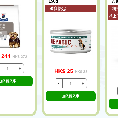
150g
方罐
試食優惠
精
以上
 244
HK$ 272
+
HK$ 25
HK$ 38
加入購入車
-
+
加入購入車