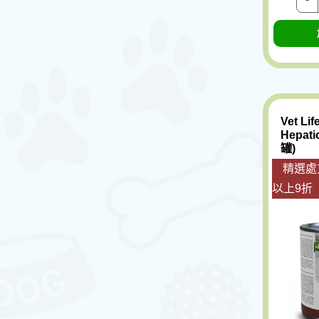
Vet L
Hepat
罐)
精選處
以上9折