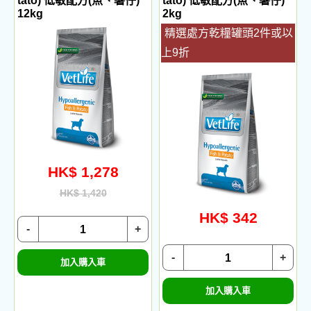
tato) 低敏配方(魚、薯仔)
tato) 低敏配方(魚、薯仔)
12kg
2kg
精選處方乾糧罐頭2件或以
上9折
HK$ 1,278
HK$ 1,420
HK$ 342
-
+
-
+
加入購入車
加入購入車