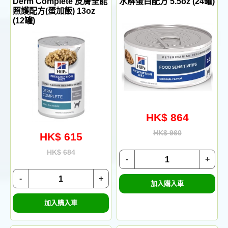
Derm Complete 皮膚全能
水解蛋白配方 5.5oz (24罐)
照護配方(蛋加飯) 13oz
(12罐)
HK$ 864
HK$ 960
HK$ 615
HK$ 684
-
+
-
+
加入購入車
加入購入車