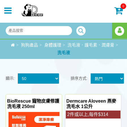
0
>
狗狗產品
>
身體護理
>
洗毛液．護毛素．潤膚膏
>
洗毛液
顯示:
排序方式:
BioRescue 寵物皮膚修護
Dermcare Aloveen 燕麥
洗毛液 250ml
洗毛水 1公升
2件或以上,每件$314